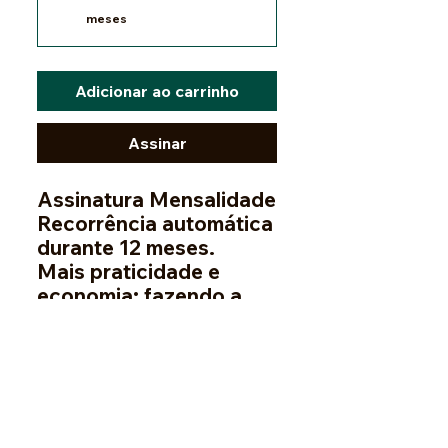
meses
Adicionar ao carrinho
Assinar
Assinatura Mensalidade
Recorrência automática
durante 12 meses.
Mais praticidade e
economia: fazendo a
assinatura você ganha
desconto na
mensalidade
.
O valor é debitado
automaticamente todo
o mês, durante 12