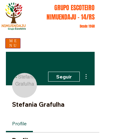
GRUPO ESCOTEIRO
NIMUENDAJU - 14/RS
Desde 1968
ME
NU
Mais ações
Seguir
Stefania Grafulha
Profile