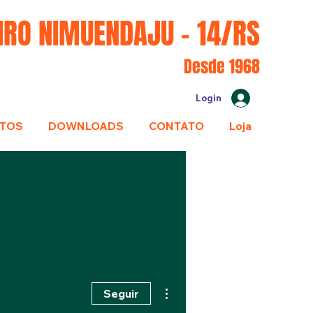
IRO NIMUENDAJU - 14/RS
Desde 1968
Login
TOS
DOWNLOADS
CONTATO
Loja
Mais ações
Seguir