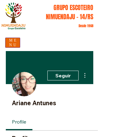
GRUPO ESCOTEIRO
NIMUENDAJU - 14/RS
Desde 1968
ME
NU
Mais ações
Seguir
Ariane Antunes
Profile