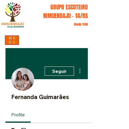
GRUPO ESCOTEIRO
NIMUENDAJU - 14/RS
Desde 1968
ME
NU
Mais ações
Seguir
Fernanda Guimarães
Profile