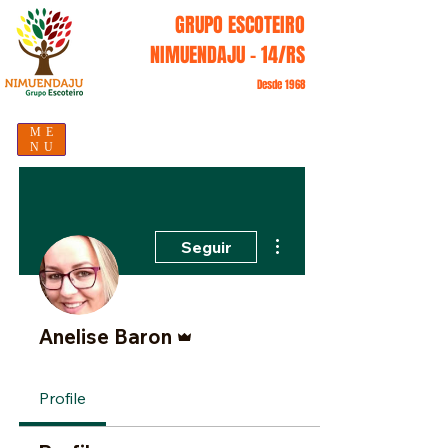
GRUPO ESCOTEIRO
NIMUENDAJU - 14/RS
Desde 1968
ME
NU
Mais ações
Seguir
Administrador
Anelise Baron
Profile