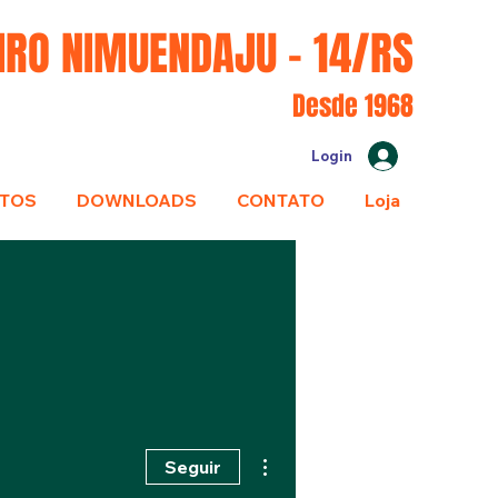
IRO NIMUENDAJU - 14/RS
Desde 1968
Login
TOS
DOWNLOADS
CONTATO
Loja
Mais ações
Seguir